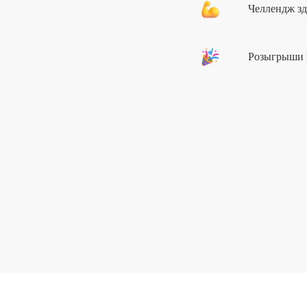
Челлендж зд
Розыгрыши п