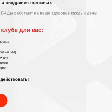
 и внедрения полезных
 БАДы работают на ваше здоровье каждый день!
клубе для вас:
месяца
слам и БАД
их диет
держки
иров
 действовать!