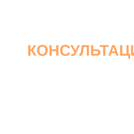
КОНСУЛЬТАЦ
ПО ДОКАЗАТЕЛЬНО
С Екатериной Матвеевой
Чувствуете, что ваше тело посылает вам сигна
болезни или состояния, которые трудно поддаю
распорядку дня уже невозможно придраться?