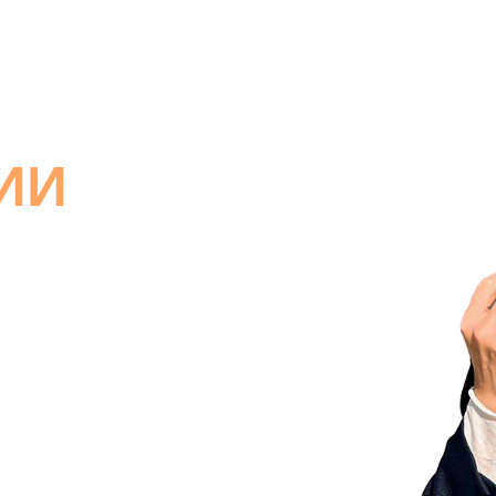
ИИ
Й ПСИХОСОМАТИКЕ
лы, но не понимаете, в чём причина? Беспокоят
тся лечению, хотя к вашему рациону и