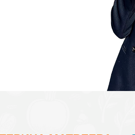
угов вместе с Екатериной Матвеевой!