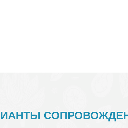
деть или слышать без очевидных медицинских причин
 кожные высыпания, которые не проходят
РИАНТЫ СОПРОВОЖДЕН