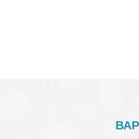
Потеря способности ви
Труднодиагностируемые
ВА