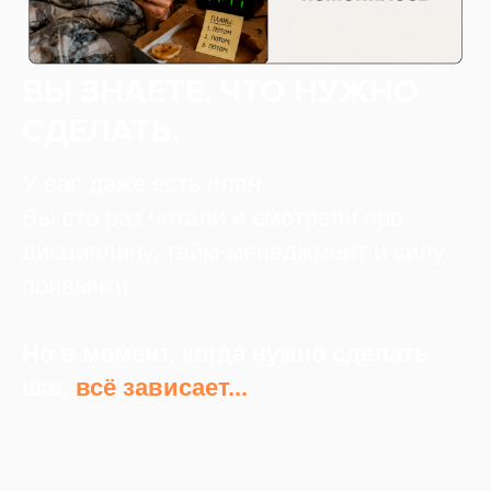
ВЫ ЗНАЕТЕ, ЧТО НУЖНО
СДЕЛАТЬ.
У вас даже есть план.
Вы сто раз читали и смотрели про
дисциплину, тайм-менеджмент и силу
привычки.
Но в момент, когда нужно сделать
шаг,
всё зависает...