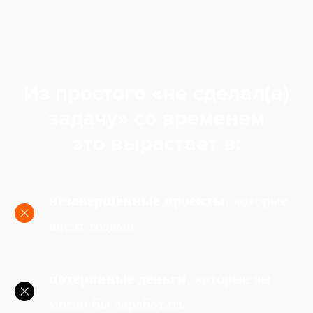
Из простого «не сделал(а)
задачу» со временем
это вырастает в:
незавершённые проекты
, которые
висят годами
потерянные деньги
, которые вы
могли бы заработать