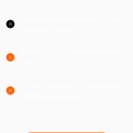
упущенные возможности
, которые
больше не повторятся
фоновое чувство
«что-то со мной не
так»
И самое неприятное — вы
теряете
уверенность в себе
.