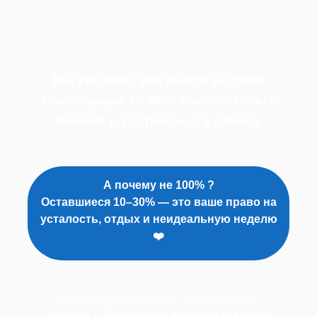
Вы увидите, как выйти на свои
стабильные 70-90% выполненных
планов и удержать эту планку
А почему не 100% ?
Оставшиеся 10–30% — это ваше право на
усталость, отдых и неидеальную неделю
❤️
Временный инструмент — это временный
результат. И
без системы вы снова вернётесь