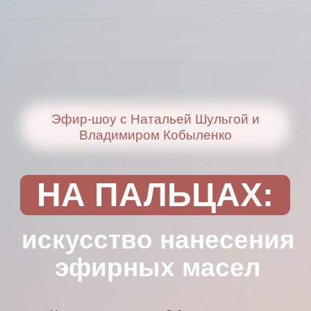
Эфир-шоу с Натальей Шульгой и
Владимиром Кобыленко
НА ПАЛЬЦАХ:
искусство нанесения
эфирных масел