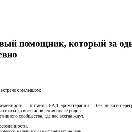
вый помощник, который за од
евно
 встрече с малышом:
ременности — питания, БАД, ароматерапии — без риска и перег
оксикоза до восстановления после родов.
тивного сообщества, где вас всегда ждут.
осознанности.
юбовью к малышу с самых первых недель.