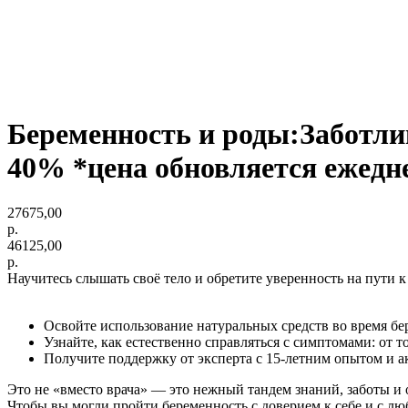
Беременность и роды:Заботли
40% *цена обновляется ежедн
27675,00
р.
46125,00
р.
Научитесь слышать своё тело и обретите уверенность на пути к
Освойте использование натуральных средств во время бе
Узнайте, как естественно справляться с симптомами: от т
Получите поддержку от эксперта с 15-летним опытом и ак
Это не «вместо врача» — это нежный тандем знаний, заботы и 
Чтобы вы могли пройти беременность с доверием к себе и с л