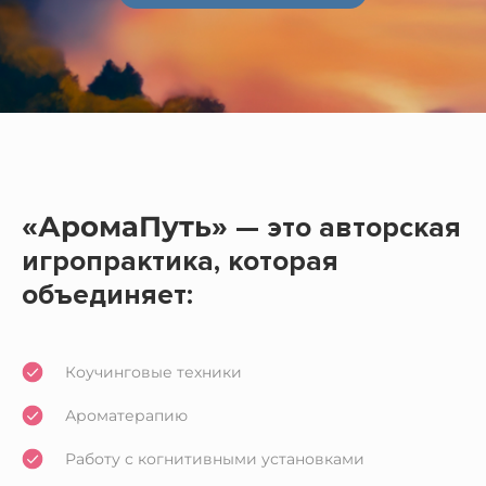
«АромаПуть»
— это авторская
игропрактика, которая
объединяет:
Коучинговые техники
Ароматерапию
Работу с когнитивными установками